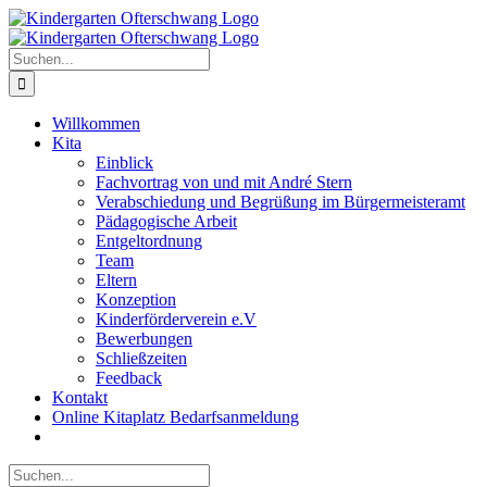
Zum
Inhalt
springen
Suche
nach:
Willkommen
Kita
Einblick
Fachvortrag von und mit André Stern
Verabschiedung und Begrüßung im Bürgermeisteramt
Pädagogische Arbeit
Entgeltordnung
Team
Eltern
Konzeption
Kinderförderverein e.V
Bewerbungen
Schließzeiten
Feedback
Kontakt
Online Kitaplatz Bedarfsanmeldung
Suche