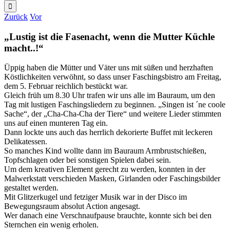
nach:
Zurück
Vor
„Lustig ist die Fasenacht, wenn die Mutter Küchle
macht..!“
Üppig haben die Mütter und Väter uns mit süßen und herzhaften
Köstlichkeiten verwöhnt, so dass unser Faschingsbistro am Freitag,
dem 5. Februar reichlich bestückt war.
Gleich früh um 8.30 Uhr trafen wir uns alle im Bauraum, um den
Tag mit lustigen Faschingsliedern zu beginnen. „Singen ist ´ne coole
Sache“, der „Cha-Cha-Cha der Tiere“ und weitere Lieder stimmten
uns auf einen munteren Tag ein.
Dann lockte uns auch das herrlich dekorierte Buffet mit leckeren
Delikatessen.
So manches Kind wollte dann im Bauraum Armbrustschießen,
Topfschlagen oder bei sonstigen Spielen dabei sein.
Um dem kreativen Element gerecht zu werden, konnten in der
Malwerkstatt verschieden Masken, Girlanden oder Faschingsbilder
gestaltet werden.
Mit Glitzerkugel und fetziger Musik war in der Disco im
Bewegungsraum absolut Action angesagt.
Wer danach eine Verschnaufpause brauchte, konnte sich bei den
Sternchen ein wenig erholen.