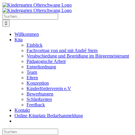
Zum
Inhalt
springen
Suche
nach:
Willkommen
Kita
Einblick
Fachvortrag von und mit André Stern
Verabschiedung und Begrüßung im Bürgermeisteramt
Pädagogische Arbeit
Entgeltordnung
Team
Eltern
Konzeption
Kinderförderverein e.V
Bewerbungen
Schließzeiten
Feedback
Kontakt
Online Kitaplatz Bedarfsanmeldung
Suche